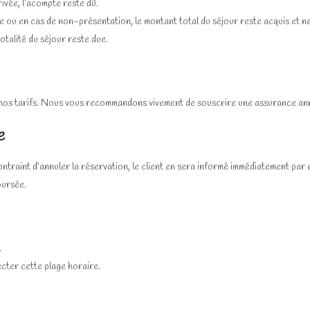
rivée, l’acompte reste dû.
vée ou en cas de non-présentation, le montant total du séjour reste acquis et 
otalité du séjour reste due.
 nos tarifs. Nous vous recommandons vivement de souscrire une assurance ann
e
contraint d’annuler la réservation, le client en sera informé immédiatement par 
oursée.
.
ecter cette plage horaire.