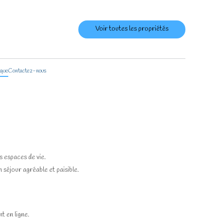
Voir toutes les propriétés
ique
Contactez-nous
s espaces de vie.
séjour agréable et paisible.
t en ligne.